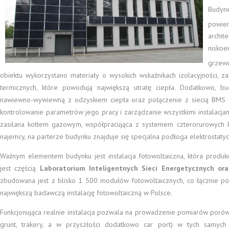
Budyn
powier
archit
nisko
grzew
obiektu wykorzystano materiały o wysokich wskaźnikach izolacyjności,
termicznych, które powodują największą utratę ciepła. Dodatkowo, 
nawiewno-wywiewną z odzyskiem ciepła oraz połączenie z siecią BMS 
kontrolowanie parametrów jego pracy i zarządzanie wszystkimi instalacja
zasilana kotłem gazowym, współpracująca z systemem czterorurowych kl
najemcy, na parterze budynku znajduje się specjalna podłoga elektrostaty
Ważnym elementem budynku jest instalacja fotowoltaiczna, która produku
jest częścią
Laboratorium Inteligentnych Sieci Energetycznych or
zbudowana jest z blisko 1 500 modułów fotowoltaicznych, co łącznie p
największą badawczą instalację fotowoltaiczną w Polsce.
Funkcjonująca realnie instalacja pozwala na prowadzenie pomiarów porówna
grunt, trakery, a w przyszłości dodatkowo car port) w tych samych