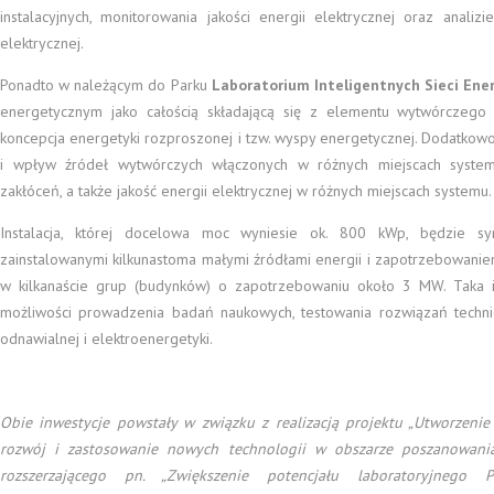
instalacyjnych, monitorowania jakości energii elektrycznej oraz analiz
elektrycznej.
Ponadto w należącym do Parku
Laboratorium Inteligentnych Sieci Ene
energetycznym jako całością składającą się z elementu wytwórczego
koncepcja energetyki rozproszonej i tzw. wyspy energetycznej. Dodatkowo 
i wpływ źródeł wytwórczych włączonych w różnych miejscach system
zakłóceń, a także jakość energii elektrycznej w różnych miejscach systemu.
Instalacja, której docelowa moc wyniesie ok. 800 kWp, będzie s
zainstalowanymi kilkunastoma małymi źródłami energii i zapotrzebowanie
w kilkanaście grup (budynków) o zapotrzebowaniu około 3 MW. Taka ins
możliwości prowadzenia badań naukowych, testowania rozwiązań techni
odnawialnej i elektroenergetyki.
Obie inwestycje powstały w związku z realizacją projektu „Utworzen
rozwój i zastosowanie nowych technologii w obszarze poszanowania 
rozszerzającego pn. „Zwiększenie potencjału laboratoryjnego 