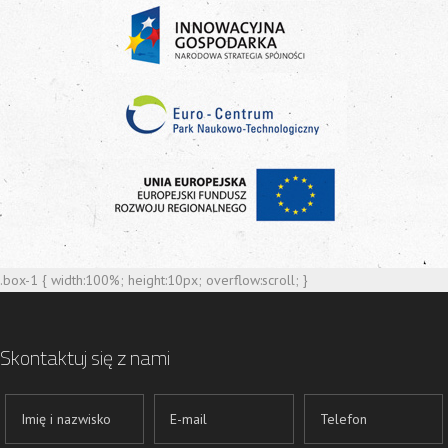
.box-1 { width:100%; height:10px; overflow:scroll; }
Skontaktuj się z nami