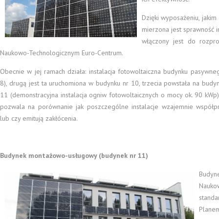
Dzięki wyposażeniu, jaki
mierzona jest sprawność in
włączony jest do rozpro
Naukowo-Technologicznym Euro-Centrum.
Obecnie w jej ramach działa: instalacja fotowoltaiczna budynku pasywne
8), drugą jest ta uruchomiona w budynku nr 10, trzecia powstała na budy
11 (demonstracyjna instalacja ogniw fotowoltaicznych o mocy ok. 90 kWp)
pozwala na porównanie jak poszczególne instalacje wzajemnie współpr
lub czy emitują zakłócenia.
Budynek montażowo-usługowy (budynek nr 11)
Budyn
Nauko
standa
Planem