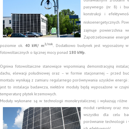
pasywnego (nr 8) i bu
konstrukcji i efektywn
niskoenergetycznych. Pow
zajmuje powierzchnia w
Zapotrzebowanie energet
2/rok
poziomie ok.
40 kW/ m
.
Dodatkowo budynek jest wyposażony w d
fotowoltaicznych o łącznej mocy ponad
180 kWp.
Ogniwa fotowoltaiczne stanowiące wspomnianą demonstracyjną instalac
dachu, elewacji południowej oraz – w formie stacjonarnej – przed bu
montażu wynikają z zamiaru regularnego porównywania uzysków energii z k
jest to instalacja badawcza, niektóre moduły będą wyposażone w czujni
temperaturę płytek krzemowych.
Moduły wykonane są w technologii monokrystalicznej i wykazują różne 
moduł ramkowy oraz modu
wszystko dla celu bad
porównanie technologii i
ich efektywność.