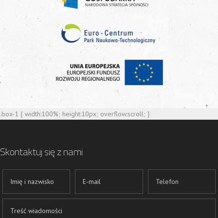
.box-1 { width:100%; height:10px; overflow:scroll; }
Skontaktuj się z nami