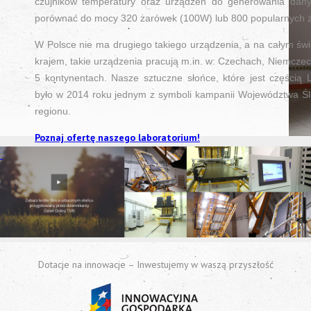
czujników temperatury oraz urządzeń do generowania dan
porównać do mocy 320 żarówek (100W) lub 800 popularnych
W Polsce nie ma drugiego takiego urządzenia, a na całym świe
krajem, takie urządzenia pracują m.in. w: Czechach, Niemczech, 
5 kontynentach. Nasze sztuczne słońce, które jest częścią
było w 2014 roku jednym z symboli kampanii Województwa Ślą
regionu.
Poznaj ofertę naszego laboratorium!
Dotacje na innowacje – Inwestujemy w waszą przyszłość