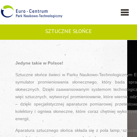
SZTUCZNE SŁOŃCE
Jedyne takie w Polsce!
Sztuczne słońce świeci w Parku Naukowo-Technologicznym Eu
symulator promieniowania słonecznego, który bada spraw
słonecznych. Dzięki zaawansowanym systemom technologicz
więc sztucznych, wytworzyć promieniowanie, które wiernie odzw
– dzięki specjalistycznej aparaturze pomiarowej przetesto
kolektory i ogniwa słoneczne, które coraz chętniej wykorzy
energii.
Aparatura sztucznego słońca składa się z pola lamp, sztuczn