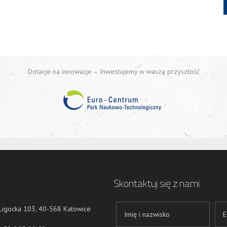
Dotacje na innowacje – Inwestujemy w waszą przyszłość
Skontaktuj się z nami
 Ligocka 103, 40-568 Katowice