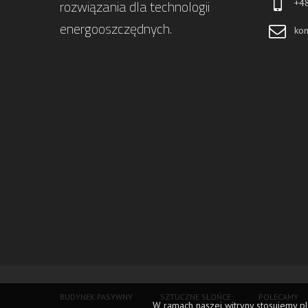
rozwiązania dla technologii
+4
energooszczędnych.
kon
BUDYNEK PASYWNY
SZTUCZNE SŁOŃCE
POLECAMY
W ramach naszej witryny stosujemy pl