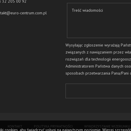
8 32 205 00 92
takt@euro-centrum.com.pl
Wysyłając zgłoszenie wyrażają Pańs
związanych z nawiązaniem przez wła
rozwiązań dla technologii energoos
Administratorem Państwa danych oso
sposobach przetwarzania Pana/Pani 
„Euro-Centrum” Sp. z o.o z siedzibą w
Pozostałe nasze dane kontaktowe to:
Powołaliśmy Inspektora Ochrony Dany
j.krzystek@euro-centrum.com.pl
. w 
że podanie danych osobowych zawart
przekazania informacji o naszej ofer
nawiązania współpracy, a także, że 
KONTAKT
POLITYKA PRYWATNOŚCI
WYKORZYSTANIE WIZERUNKU
osobowych, ich zmiany (w tym aktualiz
iki cookies, aby świadczyć usługi na najwyższym poziomie. Więcej szczeg