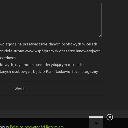
two zgodę na przetwarzanie danych osobowych w celach
ściciela strony www współpracy w obszarze innowacyjnych
zczędnych.
bowych, czyli podmiotem decydującym o celach i
danych osobowych, będzie Park Naukowo-Technologiczny
 Katowicach, przy ul. Ligockiej 103; kod pocztowy: 40-568.
 tel. 32 205 00 92;
kontakt@euro-centrum.com.pl
.
ch, z którym można się skontaktować poprzez e-mail:
każdej sprawie dotyczącej danych osobowych. Informujemy,
ych w formularzu jest dobrowolne, ale niezbędne do
cie, odpowiedzi na skierowane do nas pytania oraz
przysługują Państwu prawa dostępu do Państwa danych
acji), a także pozostałe prawa opisane w klauzuli
ółów w
Polityce prywatności
Rozumiem