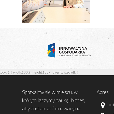
.box-1 { width:100%; height:10px; overflow:scroll; }
Spotkajmy się w miejscu, w
Adres
którym łączymy naukę i biznes,
ul.
aby dostarczać innowacyjne