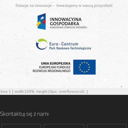
Dotacje na innowacje – Inwestujemy w waszą przyszłość
.box-1 { width:100%; height:10px; overflow:scroll; }
Skontaktuj się z nami