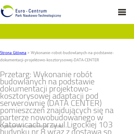
Strona Główna
> Wykonanie-robot-budowlanych-na-podstawie-
dokumentacji-projektowo-kosztorysowej-DATA-CENTER
Przetarg: Wykonanie robót
budowlanych na podstawie
dokumentacji projektowo-
kosztorysowej adaptacji pod
serwerownię (DATA CENTER)
pomieszczeń znajdujących się na
parterze nowobudowanego w
Katowicach przy ul.Ligockiej 103
Ogłoszenie o zamówieniu zostało:
budynku nr 8 wraz z dostawą sp