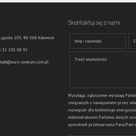
Skontaktuj się z nami
 Ligocka 103, 40-568 Katowice
8 32 205 00 92
takt@euro-centrum.com.pl
Wysyłając zgłoszenie wyrażają Pańs
związanych z nawiązaniem przez wła
rozwiązań dla technologii energoos
Administratorem Państwa danych oso
sposobach przetwarzania Pana/Pani 
„Euro-Centrum” Sp. z o.o z siedzibą w