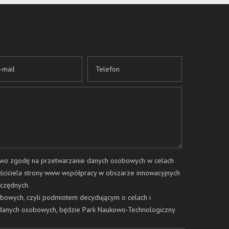
two zgodę na przetwarzanie danych osobowych w celach
ściciela strony www współpracy w obszarze innowacyjnych
zczędnych.
bowych, czyli podmiotem decydującym o celach i
danych osobowych, będzie Park Naukowo-Technologiczny
 Katowicach, przy ul. Ligockiej 103; kod pocztowy: 40-568.