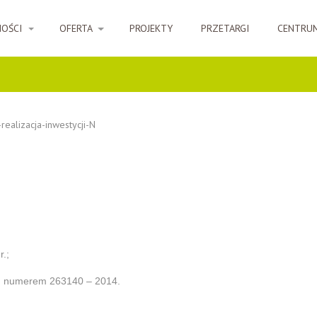
NOŚCI
OFERTA
PROJEKTY
PRZETARGI
CENTRU
alizacja-inwestycji-N
.;
d numerem 263140 – 2014.