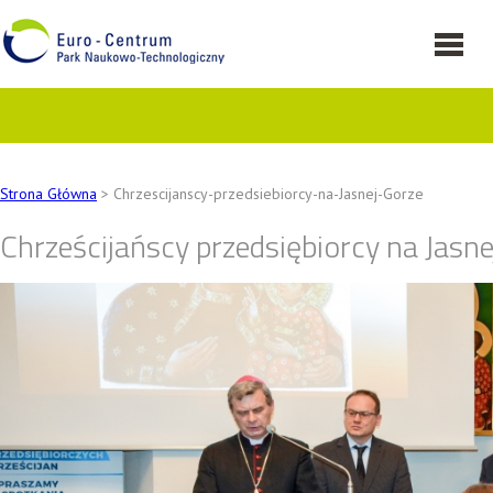
Strona Główna
> Chrzescijanscy-przedsiebiorcy-na-Jasnej-Gorze
Chrześcijańscy przedsiębiorcy na Jasne