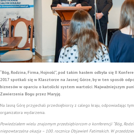
“Bóg, Rodzina, Firma, Hojność”, pod takim hasłem odbyła się II Konfer
2017 spotkali się w Klasztorze na Jasnej Górze, by w ten sposób o
biznesów w oparciu o katolicki system wartości. Najważniejszym pu
Zawierzenia Bogu przez Maryję.
Na Jasną Górę przyjechali przedsiębiorcy z calego kraju, odpowiadając t
organizatora wydarzenia.
Powiedziałem wielu znajomym przedsiębiorcom o konferencji “Bóg, Rodzina
niepowtarzalna okazja – 100. rocznica Objawień Fatimskich. W przeddzień