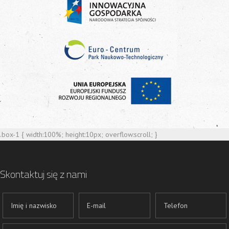
.box-1 { width:100%; height:10px; overflow:scroll; }
Skontaktuj się z nami