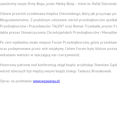
zawierzmy swoje firmy Bogu, przez Matkę Bożą
– mówi ks. Rafał Ostrowski
Odzew przerósł oczekiwania księdza Ostrowskiego, który jak przyznaje po 
Błogosławieństwo. Z podobnym odzewem wśród przedsiębiorców spotkali s
Przedsiębiorców i Pracodawców TALENT oraz Roman Trzaskalik, prezes P
także prezes Stowarzyszenia Chrześcijańskich Przedsiębiorców i Menadżer
Po serii wykładów, miało miejsce Forum Przedsiębiorców, gdzie przedsta
oraz podejmowane przez nich inicjatywy. Celem Forum było bliższe poznani
wdrażaniu wartości w otaczającą nas rzeczywistość.
Honorowy patronat nad konferencją objął ksiądz arcybiskup Stanisław Gądec
wśród obecnych był między innymi ksiądz biskup Tadeusz Bronakowski.
Oprac. na podstawie
www.wzasiegu.pl